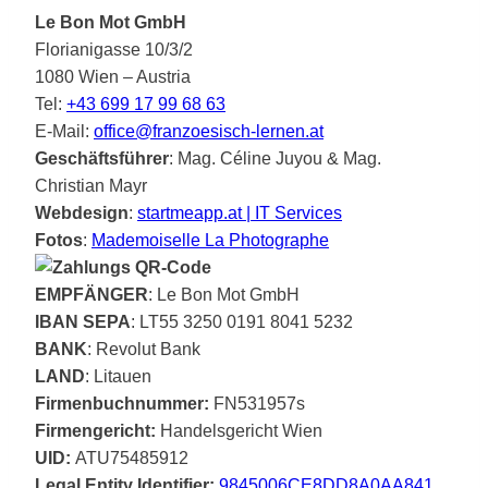
Le Bon Mot GmbH
Florianigasse 10/3/2
1080 Wien – Austria
Tel:
+43 699 17 99 68 63
E-Mail:
office@franzoesisch-lernen.at
Geschäftsführer
: Mag. Céline Juyou & Mag.
Christian Mayr
Webdesign
:
startmeapp.at | IT Services
Fotos
:
Mademoiselle La Photographe
EMPFÄNGER
: Le Bon Mot GmbH
IBAN SEPA
: LT55 3250 0191 8041 5232
BANK
: Revolut Bank
LAND
: Litauen
Firmenbuchnummer:
FN531957s
Firmengericht:
Handelsgericht Wien
UID:
ATU75485912
Legal Entity Identifier:
9845006CE8DD8A0AA841